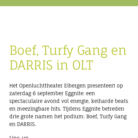
Eibergen onderneemt
Horeca
Boef, Turfy Gang en
Winkels
DARRIS in OLT
Bedrijven
Het Openluchttheater Eibergen presenteert op
zaterdag 6 september Eggnite: een
spectaculaire avond vol energie, keiharde beats
en meezingbare hits. Tijdens Eggnite betreden
drie grote namen het podium: Boef, Turfy Gang
en DARRIS.