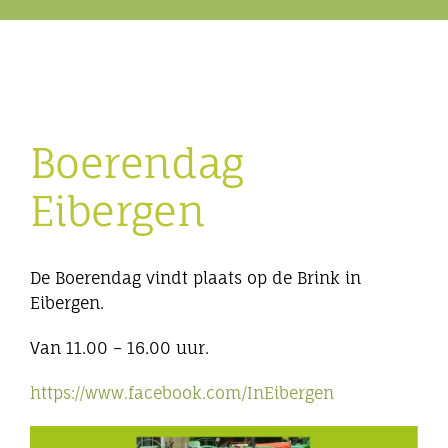
Eibergen onderneemt
Horeca
Boerendag
Winkels
Eibergen
Bedrijven
De Boerendag vindt plaats op de Brink in
Eibergen.
Van 11.00 – 16.00 uur.
https://www.facebook.com/InEibergen