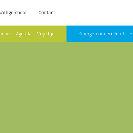
jwilligerspool
Contact
risme
Agenda
Vrije tijd
Eibergen onderneemt
H