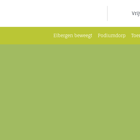
Ga
naar
Vri
inhoud
Eibergen beweegt
Podiumdorp
Toe