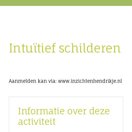
Eibergen onderneemt
Horeca
Intuïtief schilderen
Winkels
Bedrijven
Aanmelden kan via: www.inzichtenhendrikje.nl
Informatie over deze
activiteit