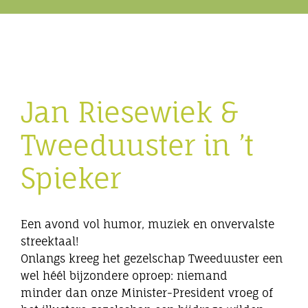
Eibergen onderneemt
Horeca
Jan Riesewiek &
Winkels
Tweeduuster in ’t
Bedrijven
Spieker
Een avond vol humor, muziek en onvervalste
streektaal!
Onlangs kreeg het gezelschap Tweeduuster een
wel héél bijzondere oproep: niemand
minder dan onze Minister-President vroeg of