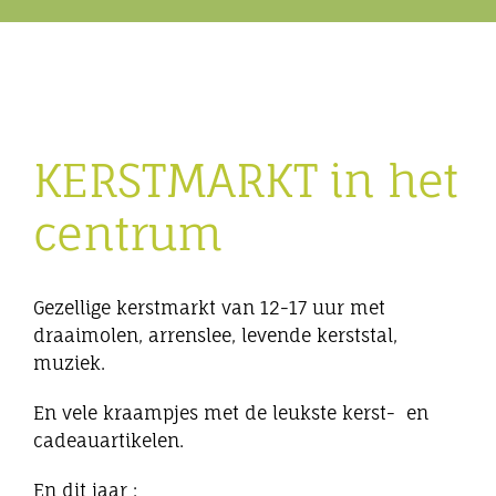
Eibergen onderneemt
Horeca
KERSTMARKT in het
Winkels
centrum
Bedrijven
Gezellige kerstmarkt van 12-17 uur met
draaimolen, arrenslee, levende kerststal,
muziek.
En vele kraampjes met de leukste kerst- en
cadeauartikelen.
En dit jaar :