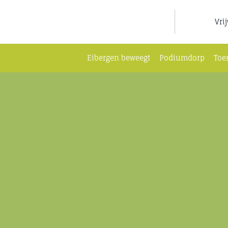
Ga
naar
Vri
inhoud
Eibergen beweegt
Podiumdorp
Toe