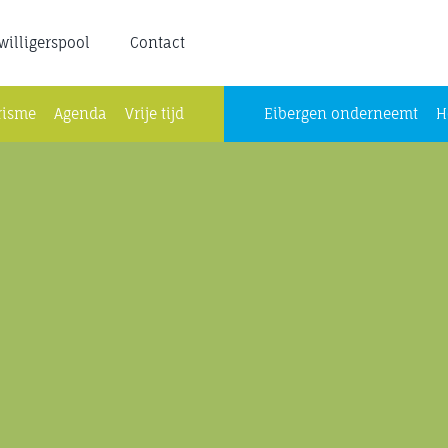
jwilligerspool
Contact
risme
Agenda
Vrije tijd
Eibergen onderneemt
H