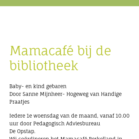
Eibergen onderneemt
Horeca
Mamacafé bij de
Winkels
bibliotheek
Bedrijven
Baby- en kind gebaren
Door Sanne Mijnheer- Hogeweg van Handige
Praatjes
Iedere 1e woensdag van de maand, vanaf 10.00
uur door Pedagogisch Adviesbureau
De Opstap.