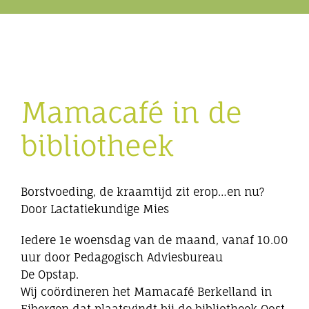
Eibergen onderneemt
Horeca
Mamacafé in de
Winkels
bibliotheek
Bedrijven
Borstvoeding, de kraamtijd zit erop…en nu?
Door Lactatiekundige Mies
Iedere 1e woensdag van de maand, vanaf 10.00
uur door Pedagogisch Adviesbureau
De Opstap.
Wij coördineren het Mamacafé Berkelland in