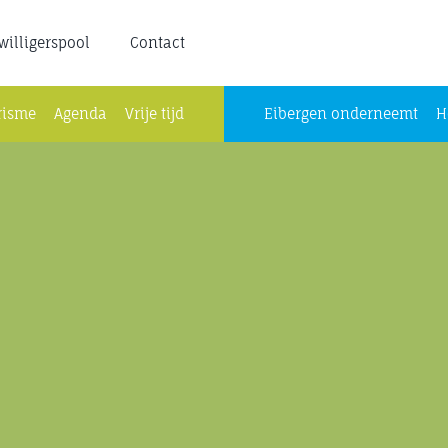
jwilligerspool
Contact
risme
Agenda
Vrije tijd
Eibergen onderneemt
H