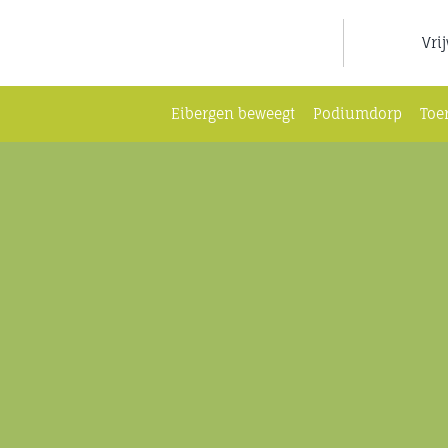
Ga
naar
Vri
inhoud
Eibergen beweegt
Podiumdorp
Toe