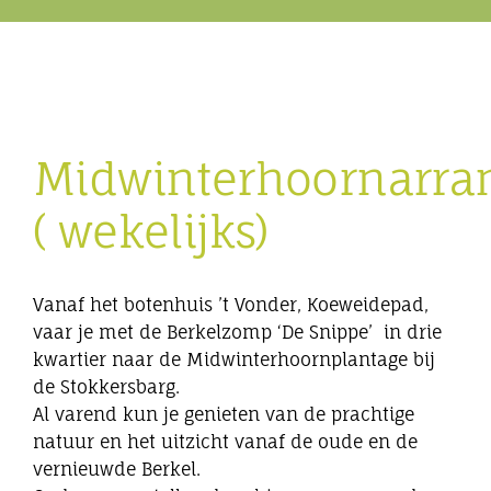
Eibergen onderneemt
Horeca
Midwinterhoornarr
Winkels
( wekelijks)
Bedrijven
Vanaf het botenhuis ’t Vonder, Koeweidepad,
vaar je met de Berkelzomp ‘De Snippe’ in drie
kwartier naar de Midwinterhoornplantage bij
de Stokkersbarg.
Al varend kun je genieten van de prachtige
natuur en het uitzicht vanaf de oude en de
vernieuwde Berkel.