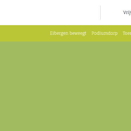
Ga
naar
Vri
inhoud
Eibergen beweegt
Podiumdorp
Toe