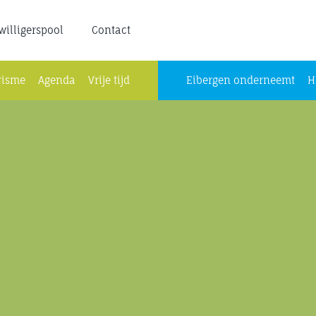
jwilligerspool
Contact
risme
Agenda
Vrije tijd
Eibergen onderneemt
H