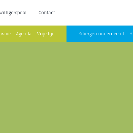
jwilligerspool
Contact
risme
Agenda
Vrije tijd
Eibergen onderneemt
H