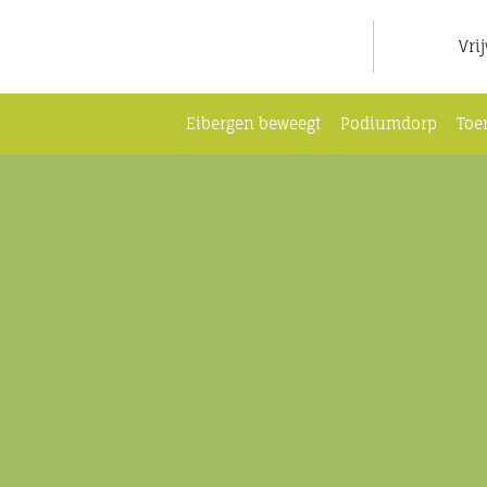
Ga
naar
Vri
inhoud
Eibergen beweegt
Podiumdorp
Toe