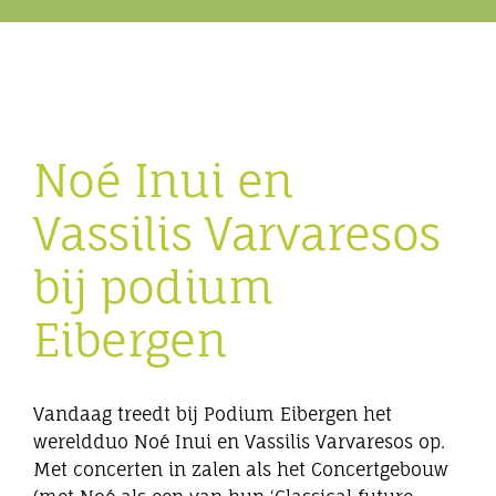
Eibergen onderneemt
Horeca
Noé Inui en
Winkels
Vassilis Varvaresos
Bedrijven
bij podium
Eibergen
Vandaag treedt bij Podium Eibergen het
wereldduo Noé Inui en Vassilis Varvaresos op.
Met concerten in zalen als het Concertgebouw