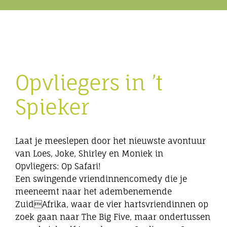
Eibergen onderneemt
Horeca
Opvliegers in ’t
Winkels
Spieker
Bedrijven
Laat je meeslepen door het nieuwste avontuur
van Loes, Joke, Shirley en Moniek in
Opvliegers: Op Safari!
Een swingende vriendinnencomedy die je
meeneemt naar het adembenemende
ZuidAfrika, waar de vier hartsvriendinnen op
zoek gaan naar The Big Five, maar ondertussen