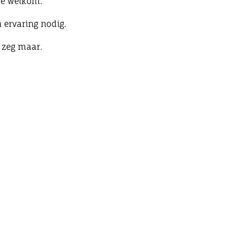
te welkom.
 ervaring nodig.
 zeg maar.