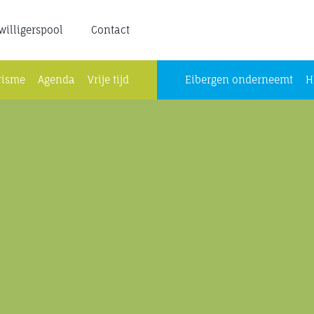
jwilligerspool
Contact
risme
Agenda
Vrije tijd
Eibergen onderneemt
H