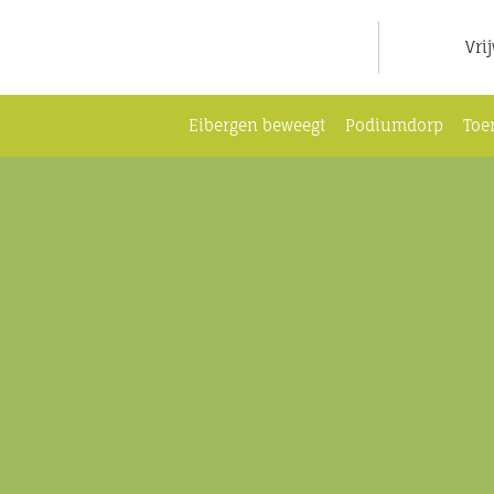
Ga
naar
Vri
inhoud
Eibergen beweegt
Podiumdorp
Toe