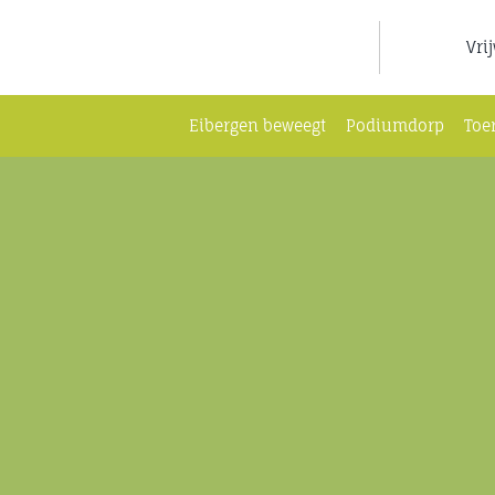
Ga
naar
Vri
inhoud
Eibergen beweegt
Podiumdorp
Toe