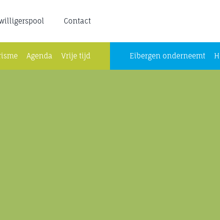
jwilligerspool
Contact
risme
Agenda
Vrije tijd
Eibergen onderneemt
H