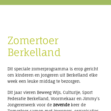
Eibergen onderneemt
Horeca
Zomertoer
Winkels
Berkelland
Bedrijven
Dit speciale zomerprogramma is erop gericht
om kinderen en jongeren uit Berkelland elke
week een leuke middag te bezorgen.
Dit jaar vieren Beweeg Wijs, Culturije, Sport
Federatie Berkelland, Voormekaar en Jimmy’s
Jongerenwerk voor de
ze
vende
keer de