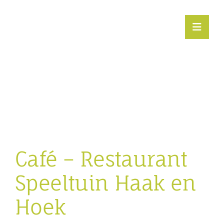
Ga
naar
inhoud
Toggl
Navig
Eibergen beweegt
Podiumdorp
Toerisme
Café – Restaurant
Agenda
Speeltuin Haak en
Hoek
Vrije tijd