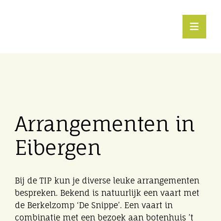
Ga
naar
inhoud
Toggl
Navig
Eibergen beweegt
Podiumdorp
Arrangementen in
Toerisme
Eibergen
Agenda
Bij de TIP kun je diverse leuke arrangementen
bespreken. Bekend is natuurlijk een vaart met
Vrije tijd
de Berkelzomp ‘De Snippe’. Een vaart in
combinatie met een bezoek aan botenhuis ’t