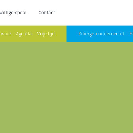
jwilligerspool
Contact
risme
Agenda
Vrije tijd
Eibergen onderneemt
H