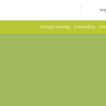
Ga
naar
Vri
inhoud
Eibergen beweegt
Podiumdorp
Toe